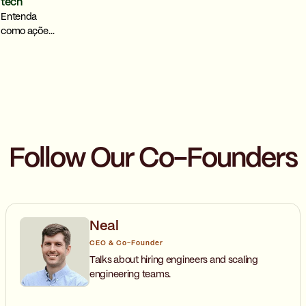
tech
Entenda
como ações
simples e
corriqueiras
ajudam a
zelar pela
segurança
de dados e
proteger
informações
Follow Our Co-Founders
sensíveis
gerenciadas
pela
empresa.
Neal
CEO & Co-Founder
Talks about hiring engineers and scaling
engineering teams.