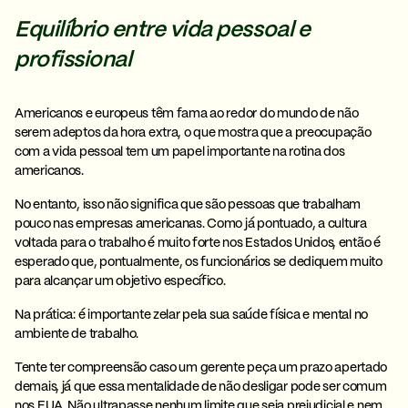
Equilíbrio entre vida pessoal e
profissional
Americanos e europeus têm fama ao redor do mundo de não
serem adeptos da hora extra, o que mostra que a preocupação
com a vida pessoal tem um papel importante na rotina dos
americanos.
No entanto, isso não significa que são pessoas que trabalham
pouco nas empresas americanas. Como já pontuado, a
cultura
voltada para o trabalho
é muito forte nos Estados Unidos, então é
esperado que, pontualmente, os funcionários se dediquem muito
para alcançar um objetivo específico.
Na prática:
é importante zelar pela sua saúde física e mental no
ambiente de trabalho.
Tente ter compreensão caso um gerente peça um prazo apertado
demais, já que essa mentalidade de não desligar pode ser comum
nos EUA. Não ultrapasse nenhum limite que seja prejudicial e nem