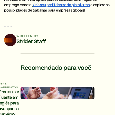
emprego remoto.
Crie seu perfil dentro da plataforma
e explore as
possibilidades de trabalhar para empresas globais!
■
■
■
WRITTEN BY
Strider Staff
Recomendado para você
PARA
CANDIDATOS
Preciso ser
fluente em
inglês para
avançar na
carreira?