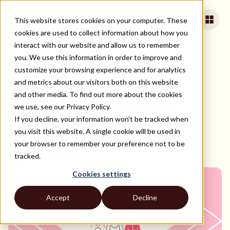
This website stores cookies on your computer. These
Book a Call
cookies are used to collect information about how you
interact with our website and allow us to remember
you. We use this information in order to improve and
customize your browsing experience and for analytics
ALL BLOG ARTICLES
and metrics about our visitors both on this website
Costumes dos EUA no
and other media. To find out more about the cookies
trabalho que brasileiros
we use, see our Privacy Policy.
If you decline, your information won’t be tracked when
podem estranhar
you visit this website. A single cookie will be used in
your browser to remember your preference not to be
tracked.
Strider Staff
•
Março 20, 2025
Cookies settings
Accept
Decline