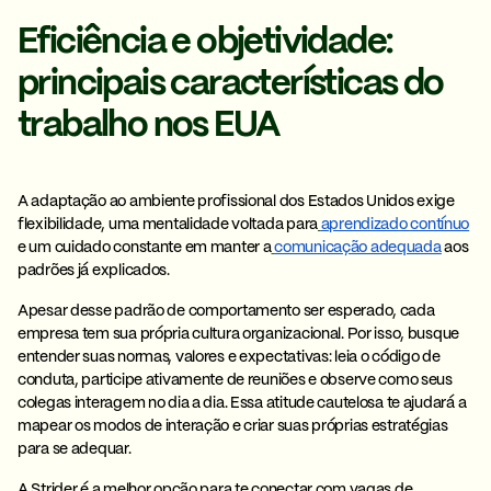
Eficiência e objetividade:
principais características do
trabalho nos EUA
A adaptação ao ambiente profissional dos Estados Unidos exige
flexibilidade, uma mentalidade voltada para
aprendizado contínuo
e um cuidado constante em manter a
comunicação adequada
aos
padrões já explicados.
Apesar desse padrão de comportamento ser esperado,
cada
empresa tem sua própria cultura
organizacional. Por isso, busque
entender suas normas, valores e expectativas: leia o código de
conduta, participe ativamente de reuniões e
observe como seus
colegas interagem
no dia a dia. Essa atitude cautelosa te ajudará a
mapear os modos de interação e criar suas próprias estratégias
para se adequar.
A
Strider
é a melhor opção para te conectar com vagas de