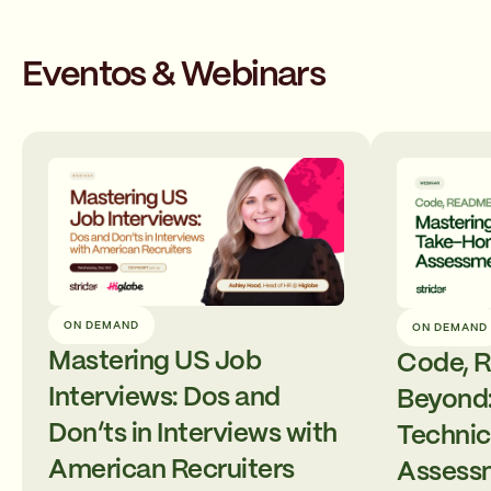
Eventos & Webinars
ON DEMAND
ON DEMAND
Mastering US Job
Code, 
Interviews: Dos and
Beyond:
Don’ts in Interviews with
Techni
American Recruiters
Assess