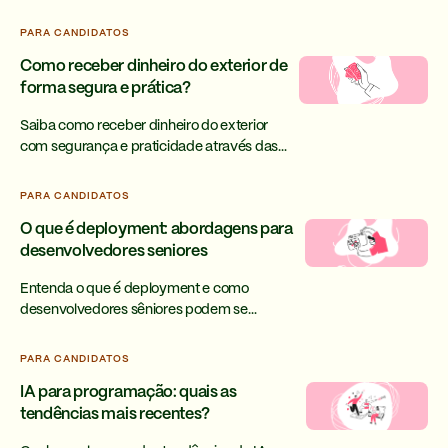
que fazer para encontrar a empresa com a
cultura ideal para você.
PARA CANDIDATOS
Como receber dinheiro do exterior de
forma segura e prática?
Saiba como receber dinheiro do exterior
com segurança e praticidade através das
dicas e parceiros da Strider. Chega de
dúvidas ou prejuízos!
PARA CANDIDATOS
O que é deployment: abordagens para
desenvolvedores seniores
Entenda o que é deployment e como
desenvolvedores sêniores podem se
beneficiar desse conhecimento para
conquistar vagas remotas internacionais.
PARA CANDIDATOS
IA para programação: quais as
tendências mais recentes?