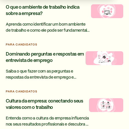
O que o ambiente de trabalho indica
sobre a empresa?
Aprenda como identificar um bom ambiente
de trabalho e como ele pode ser fundamental
para o seu crescimento profissional, mesmo
que seja trabalhando em home office.
PARA CANDIDATOS
Dominando perguntas e respostas em
entrevista de emprego
Saiba o que fazer com as perguntas e
respostas da entrevista de emprego e
aumente as suas chances de contratação
com as nossas dicas.
PARA CANDIDATOS
Cultura da empresa: conectando seus
valores com o trabalho
Entenda como a cultura da empresa influencia
nos seus resultados profissionais e descubra o