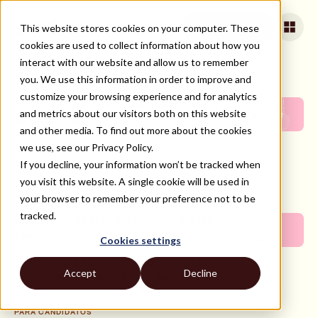
This website stores cookies on your computer. These
Apply for jobs
cookies are used to collect information about how you
interact with our website and allow us to remember
you. We use this information in order to improve and
PARA CANDIDATOS
customize your browsing experience and for analytics
Como diminuir o retrabalho em times
and metrics about our visitors both on this website
de tecnologia
and other media. To find out more about the cookies
we use, see our Privacy Policy.
Conheça os impactos do retrabalho em
times de tecnologia e aprenda técnicas
If you decline, your information won’t be tracked when
para evitá-lo sem prejudicar o fluxo dos
you visit this website. A single cookie will be used in
processos.
your browser to remember your preference not to be
PARA CANDIDATOS
tracked.
Engenharia de prompt: como usar a seu
favor
Cookies settings
Entenda o que é a engenharia de prompt e
Accept
Decline
como ela está se tornando uma das principais
tecnologias adotadas por empresas em
busca de produtividade.
PARA CANDIDATOS