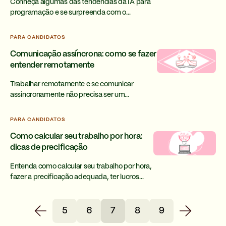
Conheça algumas das tendências da IA para
programação e se surpreenda com o
potencial de otimização do seu trabalho e a
qualidade final do software.
PARA CANDIDATOS
Comunicação assíncrona: como se fazer
entender remotamente
Trabalhar remotamente e se comunicar
assincronamente não precisa ser um
problema. Aprenda como aplicar técnicas
simples para se comunicar com sua equipe.
PARA CANDIDATOS
Como calcular seu trabalho por hora:
dicas de precificação
Entenda como calcular seu trabalho por hora,
fazer a precificação adequada, ter lucros
reais e ainda poder investir no seu
desenvolvimento profissional.
5
6
7
8
9