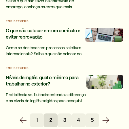
Saiba o que não fazer na entrevista de
emprego, conheça os erros que mais
eliminam em vagas remotas e internacionais
e veja como se preparar melhor.
FOR SEEKERS
O que não colocar em um currículo e
evitar reprovação
Como se destacar em processos seletivos
internacionais? Saiba o que não colocar no
currículo e melhore suas chances com
recrutadores.
FOR SEEKERS
Níveis de inglês: qual o mínimo para
trabalhar no exterior?
Proficiência vs. fluência: entenda a diferença
e os níveis de inglês exigidos para conquistar
a vaga ideal em empresas de tecnologia
americanas.
1
2
3
4
5