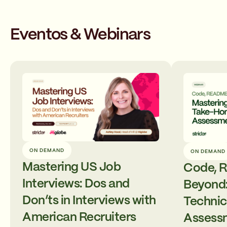
Eventos & Webinars
ON DEMAND
ON DEMAND
Mastering US Job
Code, 
Interviews: Dos and
Beyond:
Don’ts in Interviews with
Techni
American Recruiters
Assess