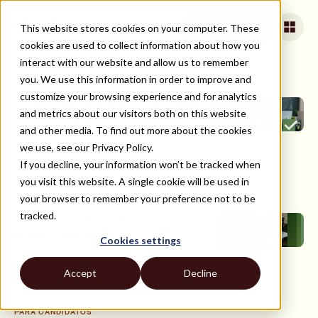
This website stores cookies on your computer. These
Apply for jobs
cookies are used to collect information about how you
interact with our website and allow us to remember
you. We use this information in order to improve and
PARA CANDIDATOS
customize your browsing experience and for analytics
Como conter a ansiedade e fazer uma
and metrics about our visitors both on this website
boa entrevista de emprego
and other media. To find out more about the cookies
we use, see our Privacy Policy.
Aprenda como fazer uma boa entrevista de
emprego: dicas para reduzir a ansiedade,
If you decline, your information won’t be tracked when
comunicar-se com confiança e impressionar
you visit this website. A single cookie will be used in
os recrutadores.
your browser to remember your preference not to be
PARA CANDIDATOS
tracked.
A carreira em W combina com seu
perfil profissional?
Cookies settings
Gosta da ideia de combinar múltiplas
Accept
Decline
competências e ter uma carreira fluida entre
gestão, técnica e estratégia? Vale a pena
conhecer a carreira em W.
PARA CANDIDATOS