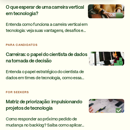
O que esperar de uma carreira vertical
em tecnologia?
Entenda como funciona a carreira vertical em
tecnologia: veja suas vantagens, desafios e
no que investir para se desenvolver em
cargos de liderança.
PARA CANDIDATOS
Carreiras: o papel do cientista de dados
na tomada de decisão
Entenda o papel estratégico do cientista de
dados em times de tecnologia, como essa
carreira impacta decisões de produto e se
integra com outros times.
FOR SEEKERS
Matriz de priorização: impulsionando
projetos de tecnologia
Como responder ao próximo pedido de
mudança no backlog? Saiba como aplicar