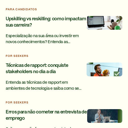
cada modelo de matriz de priorização e criar
argumentos convincentes.
PARA CANDIDATOS
Upskilling vs reskilling: como impactam
sua carreira?
Especialização na sua área ou investir em
novos conhecimentos? Entenda as
particularidades sobre upskilling e reskilling
para fazer a melhor escolha.
FOR SEEKERS
Técnicas de rapport: conquiste
stakeholders no dia a dia
Entenda as técnicas de rapport em
ambientes de tecnologia e saiba como se
destacar em sua carreira ao criar conexão
verdadeira com stakeholders.
FOR SEEKERS
Erros para não cometer na entrevista de
emprego